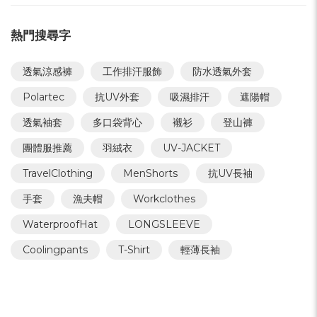
熱門搜尋字
透氣涼感褲
工作排汗服飾
防水透氣外套
Polartec
抗UV外套
吸濕排汗
遮陽帽
透氣袖套
多口袋背心
襯衫
登山褲
團體服推薦
羽絨衣
UV-JACKET
TravelClothing
MenShorts
抗UV長袖
手套
漁夫帽
Workclothes
WaterproofHat
LONGSLEEVE
Coolingpants
T-Shirt
輕薄長袖