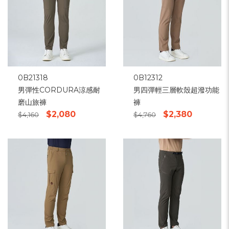
0B21318
0B12312
男彈性CORDURA涼感耐
男四彈輕三層軟殼超潑功能
磨山旅褲
褲
$2,080
$2,380
$4,160
$4,760