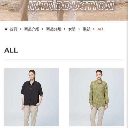
首頁
商品介紹
商品分類
女裝
襯衫
ALL
ALL