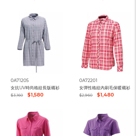
0A71205
0A72201
女抗UV時尚格紋長版襯衫
女彈性格紋內刷毛保暖襯衫
$1,580
$1,480
$3,160
$2,960