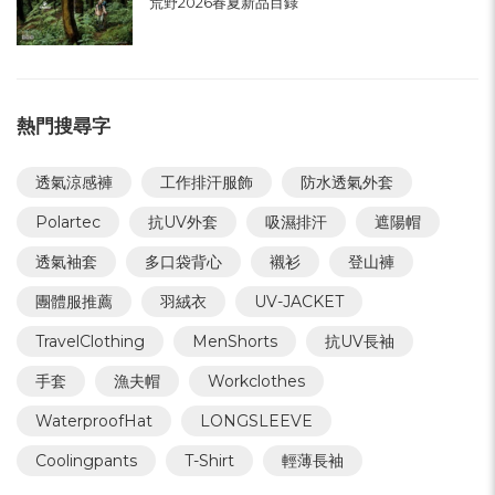
荒野2026春夏新品目錄
熱門搜尋字
透氣涼感褲
工作排汗服飾
防水透氣外套
Polartec
抗UV外套
吸濕排汗
遮陽帽
透氣袖套
多口袋背心
襯衫
登山褲
團體服推薦
羽絨衣
UV-JACKET
TravelClothing
MenShorts
抗UV長袖
手套
漁夫帽
Workclothes
WaterproofHat
LONGSLEEVE
Coolingpants
T-Shirt
輕薄長袖