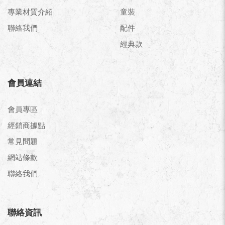
專業材質介紹
童裝
聯絡我們
配件
經典款
會員連結
會員專區
經銷商據點
常見問題
網站條款
聯絡我們
聯絡資訊