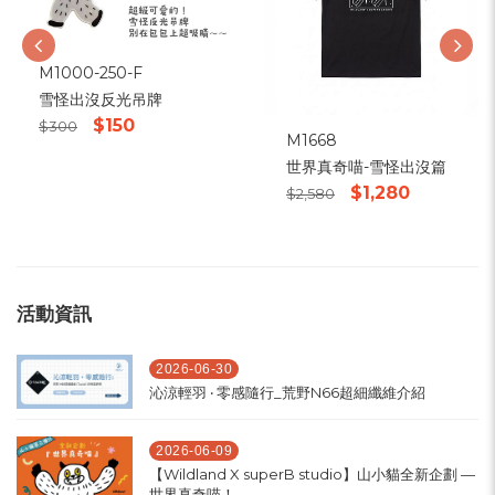
M1000-250-F
雪怪出沒反光吊牌
$150
$300
M1668
世界真奇喵-雪怪出沒篇
$1,280
$2,580
活動資訊
2026-06-30
沁涼輕羽 ‧ 零感隨行_荒野N66超細纖維介紹
2026-06-09
【Wildland X superB studio】山小貓全新企劃 —
世界真奇喵！