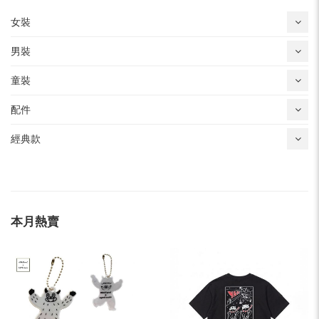
女裝
男裝
童裝
配件
經典款
本月熱賣