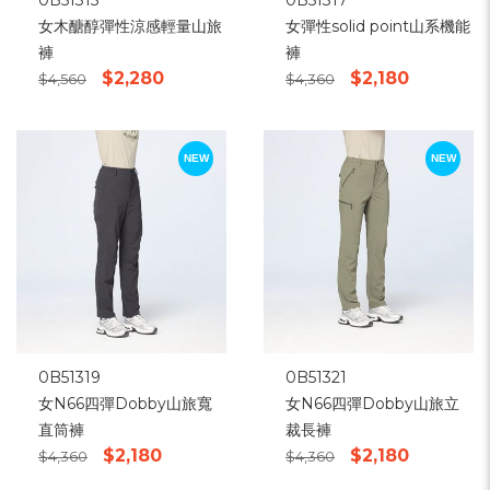
0B51315
0B51317
女木醣醇彈性涼感輕量山旅
女彈性solid point山系機能
褲
褲
$2,280
$2,180
$4,560
$4,360
NEW
NEW
0B51319
0B51321
女N66四彈Dobby山旅寬
女N66四彈Dobby山旅立
直筒褲
裁長褲
$2,180
$2,180
$4,360
$4,360