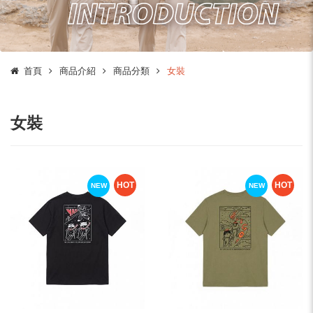
首頁
商品介紹
商品分類
女裝
女裝
HOT
HOT
NEW
NEW