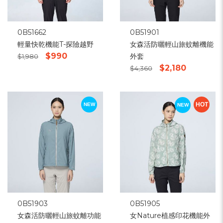
0B51662
0B51901
輕量快乾機能T-探險越野
女森活防曬輕山旅蚊離機能
$990
外套
$1,980
$2,180
$4,360
HOT
NEW
NEW
0B51903
0B51905
女森活防曬輕山旅蚊離功能
女Nature植感印花機能外