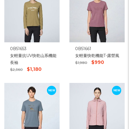
0B51653
0B51661
女輕量抗UV快乾山系機能
女輕量快乾機能T-露營風
$990
長袖
$1,980
$1,180
$2,360
NEW
NEW