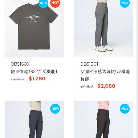
HOT
NEW
NEW
0B51660
0B51301
輕量快乾3952百岳機能T
女彈性涼感透氣抗UV機能
$1,280
長褲
$2,580
$2,080
$4,160
NEW
NEW