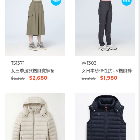
NEW
NEW
T51371
W1303
女三季漫旅機能寬褲裙
女日本紗彈性抗UV機能褲
$2,680
$1,980
$5,360
$3,960