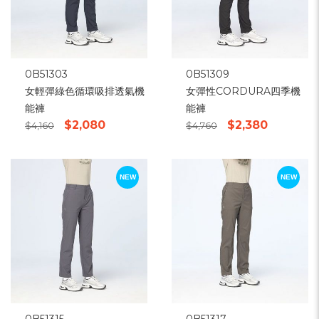
0B51303
0B51309
女輕彈綠色循環吸排透氣機
女彈性CORDURA四季機
能褲
能褲
$2,080
$2,380
$4,160
$4,760
NEW
NEW