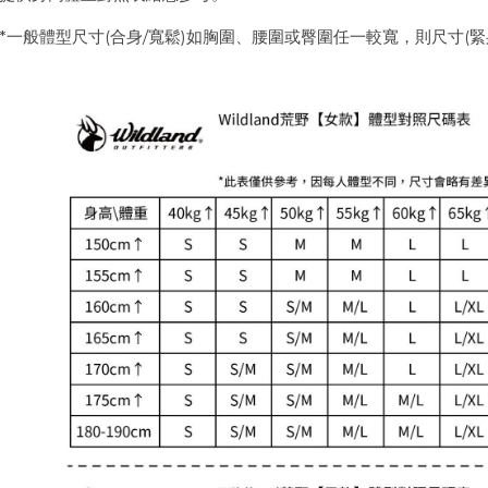
*一般體型尺寸(合身/寬鬆)如胸圍、腰圍或臀圍任一較寬，則尺寸(緊
668
M1669
界真奇喵-雪怪出沒篇
世界真奇喵-徒步冒險篇
$1,280
$1,280
580
$2,580