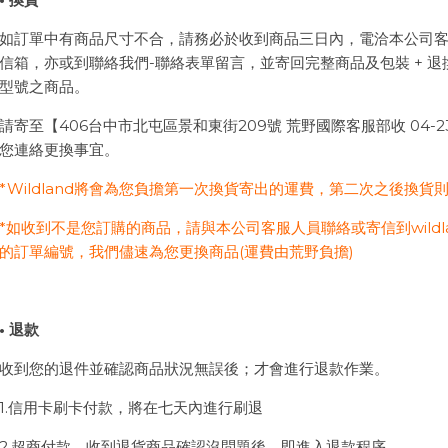
如訂單中有商品尺寸不合，請務必於收到商品三日內，電洽本公司客服人員或
信箱，亦或到聯絡我們-聯絡表單留言，並寄回完整商品及包裝 + 
型號之商品。
請寄至【406台中市北屯區景和東街209號 荒野國際客服部收 04-2
您連絡更換事宜。
*Wildland將會為您負擔第一次換貨寄出的運費，第二次之後換貨
*如收到不是您訂購的商品，請與本公司客服人員聯絡或寄信到wildlan
的訂單編號，我們儘速為您更換商品(運費由荒野負擔)
• 退款
收到您的退件並確認商品狀況無誤後；才會進行退款作業。
1.信用卡刷卡付款，將在七天內進行刷退
2.超商付款，收到退貨商品確認沒問題後，即進入退款程序