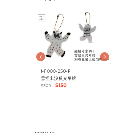
M1000-250-F
雪怪出沒反光吊牌
$150
$300
M1
世
$2,