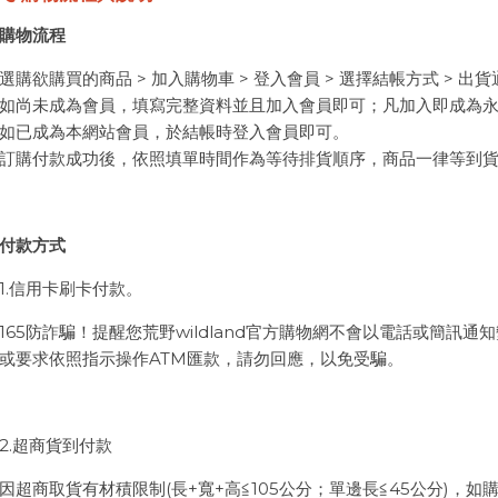
購物流程
選購欲購買的商品 > 加入購物車 > 登入會員 > 選擇結帳方式 > 出貨
如尚未成為會員，填寫完整資料並且加入會員即可；凡加入即成為
如已成為本網站會員，於結帳時登入會員即可。
訂購付款成功後，依照填單時間作為等待排貨順序，商品一律等到
付款方式
1.信用卡刷卡付款。
165防詐騙！提醒您荒野wildland官方購物網不會以電話或簡訊通
或要求依照指示操作ATM匯款，請勿回應，以免受騙。
2.超商貨到付款
因超商取貨有材積限制(長+寬+高≦105公分；單邊長≦45公分)，如