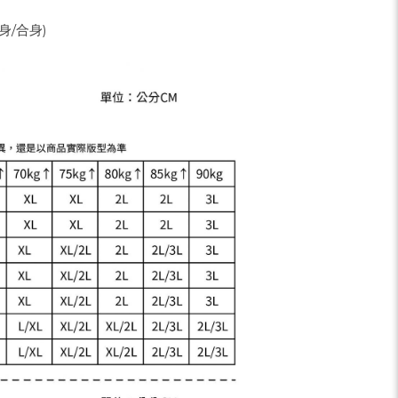
身/合身)
M1670
M1671
世界真奇喵-喵吉山露營篇
世界小小
$1,280
$
$2,580
$1,980