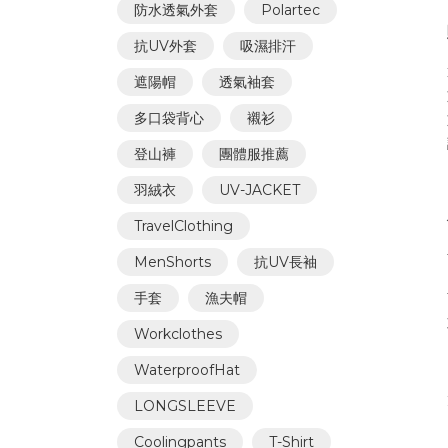
防水透氣外套
Polartec
抗UV外套
吸濕排汗
遮陽帽
透氣袖套
多口袋背心
襯衫
登山褲
團體服推薦
羽絨衣
UV-JACKET
TravelClothing
MenShorts
抗UV長袖
手套
漁夫帽
Workclothes
WaterproofHat
LONGSLEEVE
Coolingpants
T-Shirt