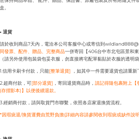
意保持商品本體、 配件、贈品、保證書、原廠包裝及所有附隨文件
盒。
• 退貨
請於收到商品7天內，電洽本公司客服中心或寄信到wildland888@g
同發票、配件、贈品、完整商品
一併寄回【406台中市北屯區景和東街20
（請另外使用包裝袋包妥衣服，勿直接將宅配單黏貼於衣服的透明袋
1.信用卡刷卡付款，只能
[整筆退貨]
，如其中一件需要退貨也請重新
2.超商付款，可
[部分退貨]
，寄回退貨商品時，
請記得隨包裹附上【
(存摺影本)】以便後續退款。
3.經銷商付款，請與取貨門市聯繫，依照各店家退換貨流程。
*因瑕疵退/換貨運費由荒野負擔(詳細內容請參閱收到瑕疵或缺件說明
• 換貨