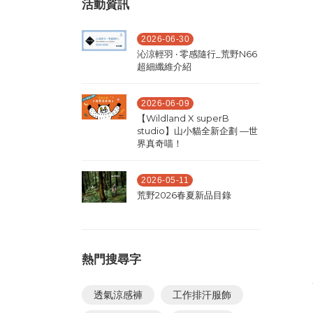
活動資訊
2026-06-30
沁涼輕羽 ‧ 零感隨行_荒野N66
超細纖維介紹
2026-06-09
【Wildland X superB
studio】山小貓全新企劃 —世
界真奇喵！
2026-05-11
荒野2026春夏新品目錄
熱門搜尋字
透氣涼感褲
工作排汗服飾