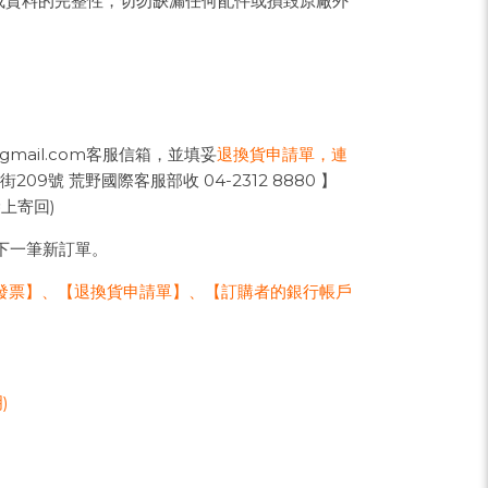
或資料的完整性，切勿缺漏任何配件或損毀原廠外
mail.com客服信箱，並填妥
退換貨申請單，連
9號 荒野國際客服部收 04-2312 8880 】
上寄回)
下一筆新訂單。
發票】、【退換貨申請單】、【訂購者的銀行帳戶
)