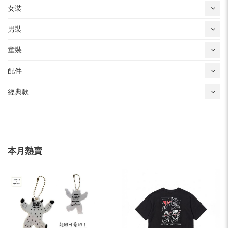
女裝
男裝
童裝
配件
經典款
本月熱賣