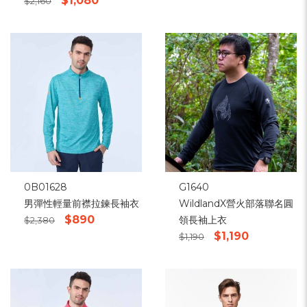
$1,080
$2,160
0B01628
G1640
男彈性輕量前襟拉鍊長袖衣
WildlandX營火部落聯名圓
$890
領長袖上衣
$2,380
$1,190
$1,190