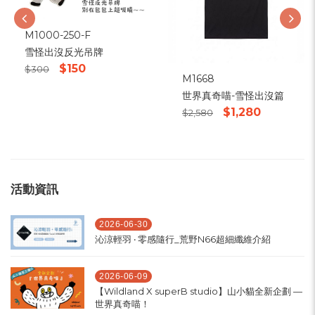
M1000-250-F
雪怪出沒反光吊牌
$150
$300
M1668
世界真奇喵-雪怪出沒篇
$1,280
$2,580
活動資訊
2026-06-30
沁涼輕羽 ‧ 零感隨行_荒野N66超細纖維介紹
2026-06-09
【Wildland X superB studio】山小貓全新企劃 —
世界真奇喵！