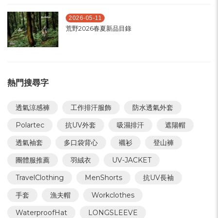
2026-05-11
荒野2026春夏新品目錄
熱門搜尋字
透氣涼感褲
工作排汗服飾
防水透氣外套
Polartec
抗UV外套
吸濕排汗
遮陽帽
透氣袖套
多口袋背心
襯衫
登山褲
團體服推薦
羽絨衣
UV-JACKET
TravelClothing
MenShorts
抗UV長袖
手套
漁夫帽
Workclothes
WaterproofHat
LONGSLEEVE