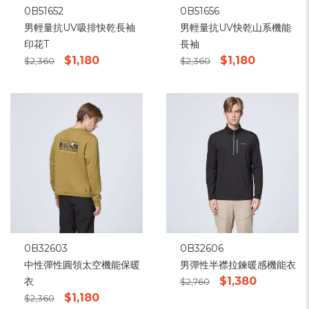
0B51652
0B51656
男輕量抗UV吸排快乾長袖
男輕量抗UV快乾山系機能
印花T
長袖
$1,180
$1,180
$2,360
$2,360
0B32603
0B32606
中性彈性圓領太空機能保暖
男彈性半襟拉鍊暖感機能衣
$1,380
衣
$2,760
$1,180
$2,360