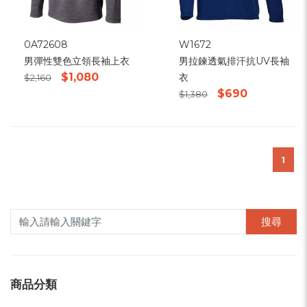
0A72608
W1672
男彈性雙色立領長袖上衣
男拉鍊透氣排汗抗UV長袖
$1,080
衣
$2,160
$690
$1,380
1
搜尋
商品分類