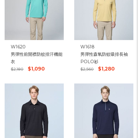
W1620
W1618
男彈性前開襟防蚊排汗機能
男彈性森氧防蚊吸排長袖
衣
POLO衫
$1,090
$1,280
$2,180
$2,560