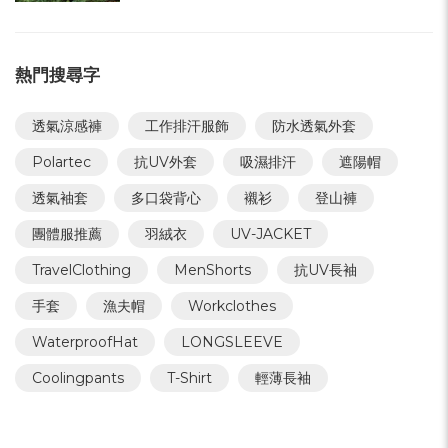
熱門搜尋字
透氣涼感褲
工作排汗服飾
防水透氣外套
Polartec
抗UV外套
吸濕排汗
遮陽帽
透氣袖套
多口袋背心
襯衫
登山褲
團體服推薦
羽絨衣
UV-JACKET
TravelClothing
MenShorts
抗UV長袖
手套
漁夫帽
Workclothes
WaterproofHat
LONGSLEEVE
Coolingpants
T-Shirt
輕薄長袖