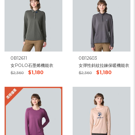
0B12611
0B12603
女POLO石墨烯機能衣
女彈性斜紋拉鍊保暖機能衣
$1,180
$1,180
$2,360
$2,360