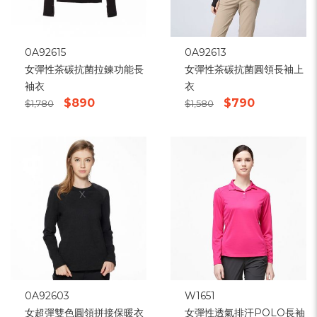
0A92615
0A92613
女彈性茶碳抗菌拉鍊功能長
女彈性茶碳抗菌圓領長袖上
袖衣
衣
$890
$790
$1,780
$1,580
0A92603
W1651
女超彈雙色圓領拼接保暖衣
女彈性透氣排汗POLO長袖