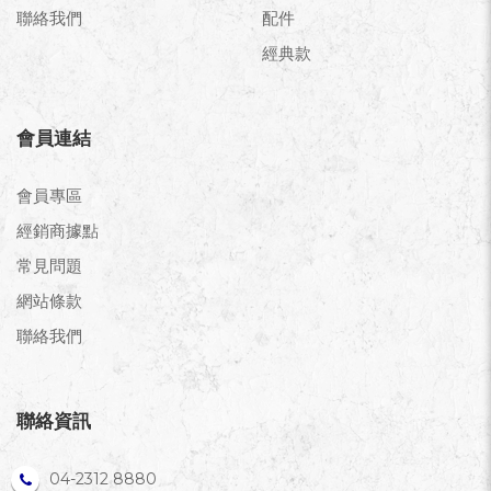
聯絡我們
配件
經典款
會員連結
會員專區
經銷商據點
常見問題
網站條款
聯絡我們
聯絡資訊
04-2312 8880