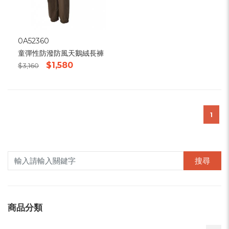
0A52360
童彈性防潑防風天鵝絨長褲
$1,580
$3,160
1
搜尋
商品分類