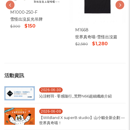
M1000-250-F
雪怪出沒反光吊牌
$150
$300
M1668
世界真奇喵-雪怪出沒篇
$1,280
$2,580
活動資訊
2026-06-30
沁涼輕羽 ‧ 零感隨行_荒野N66超細纖維介紹
2026-06-09
【Wildland X superB studio】山小貓全新企劃 —
世界真奇喵！