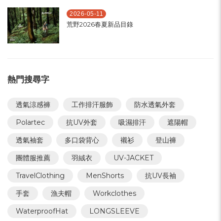
2026-05-11
荒野2026春夏新品目錄
熱門搜尋字
透氣涼感褲
工作排汗服飾
防水透氣外套
Polartec
抗UV外套
吸濕排汗
遮陽帽
透氣袖套
多口袋背心
襯衫
登山褲
團體服推薦
羽絨衣
UV-JACKET
TravelClothing
MenShorts
抗UV長袖
手套
漁夫帽
Workclothes
WaterproofHat
LONGSLEEVE