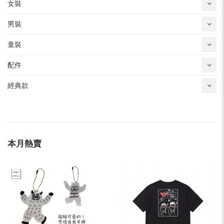
女裝
男裝
童裝
配件
經典款
本月熱賣