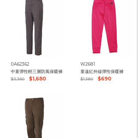
0A62362
W2681
中童彈性輕三層防風保暖褲
童遠紅外線彈性保暖褲
$1,680
$690
$3,360
$1,380