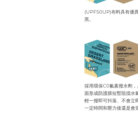
(UPF50UP)布料具
黑。
採用環保C0氟素撥水劑
面形成防護膜短暫阻擋水
輕一撥即可抖落、不會立
一定時間和壓力後還是會