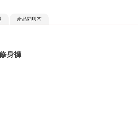
題
產品問與答
磨修身褲
50
性