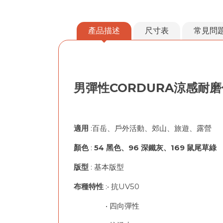
產品描述
尺寸表
常見問
男彈性CORDURA涼感耐
適用
:百岳、戶外活動、郊山、旅遊、露營
顏色
:
54 黑色、96 深鐵灰、169 鼠尾草綠
版型
: 基本版型
布種特性
:• 抗UV
• 四向彈