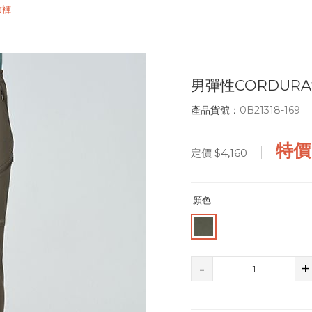
旅褲
男彈性CORDUR
產品貨號：
0B21318-169
特
定價
$4,160
顏色
-
+