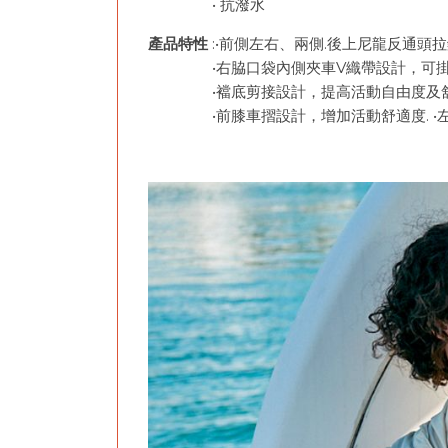
• 抗潑水
產品特性
:•前側左右、兩側.後上尼龍反通頭
•右脇口袋內側夾車V織帶設計，可掛
•襠底剪接設計，提高活動自由度及
•前膝車摺設計，增加活動舒適度. •左