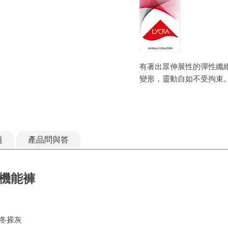
有著出眾伸展性的彈性纖
變形，靈動自如不受拘束
題
產品問與答
磨機能褲
3冬搽灰