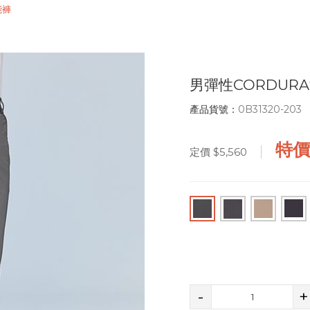
能褲
男彈性CORDUR
產品貨號：
0B31320-203
特
定價
$5,560
-
+