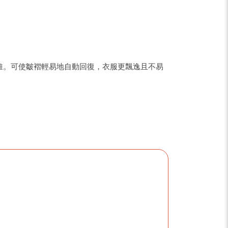
維。可使皺褶輕易地自動回復，衣服更飄逸且不易
。