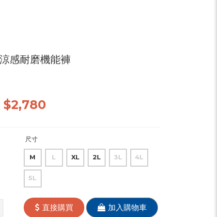
A涼感耐磨機能褲
價
$2,780
尺寸
M
L
XL
2L
3L
4L
5L
直接購買
加入購物車