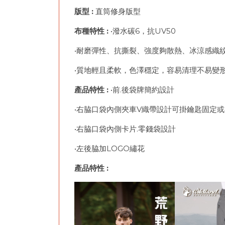
版型 :
直筒修身版型
布種特性
:
•潑水碳6，抗UV50
•耐磨彈性、抗撕裂、強度夠散熱、冰涼感織
•質地輕且柔軟，色澤穩定
產品特性 :
•前.
•右脇口袋內側夾車V織帶設計可
•右脇口袋內側卡片.
•左後脇加LOGO繡花
產品特性 :