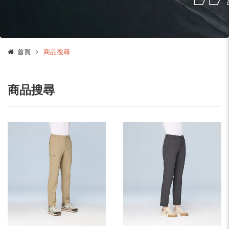
首頁
商品搜尋
商品搜尋