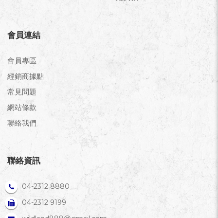
會員連結
會員專區
經銷商據點
常見問題
網站條款
聯絡我們
聯絡資訊
04-2312 8880
04-2312 9199