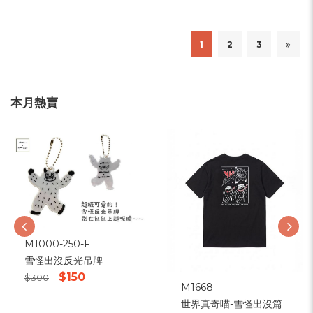
1
2
3
本月熱賣
M1000-250-F
雪怪出沒反光吊牌
$150
$300
M1668
世界真奇喵-雪怪出沒篇