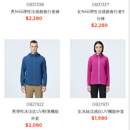
0B31338
0B31337
男N66彈性涼感都會行者褲
女N66彈性涼感都會行者9
$2,280
分褲
$2,280
0B21922
0B21931
男彈性冰涼抗UV輕薄機能
女冰絲涼感抗UV機能外套
$1,980
外套
$2,080