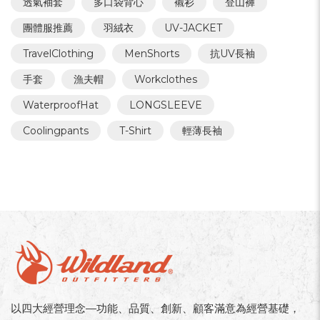
透氣袖套
多口袋背心
襯衫
登山褲
團體服推薦
羽絨衣
UV-JACKET
TravelClothing
MenShorts
抗UV長袖
手套
漁夫帽
Workclothes
WaterproofHat
LONGSLEEVE
Coolingpants
T-Shirt
輕薄長袖
以四大經營理念—功能、品質、創新、顧客滿意為經營基礎，