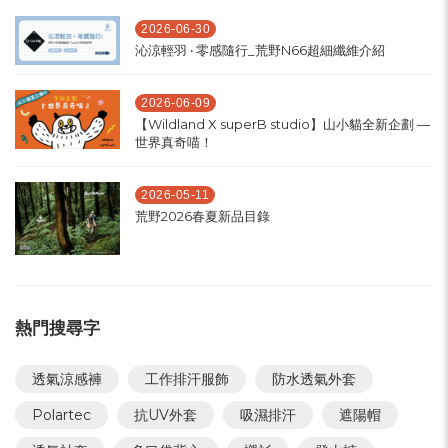
2026-06-30
沁涼輕羽 ‧ 零感隨行_荒野N66超細纖維介紹
2026-06-09
【Wildland X superB studio】山小貓全新企劃 —
世界真奇喵！
2026-05-11
荒野2026春夏新品目錄
熱門搜尋字
透氣涼感褲
工作排汗服飾
防水透氣外套
Polartec
抗UV外套
吸濕排汗
遮陽帽