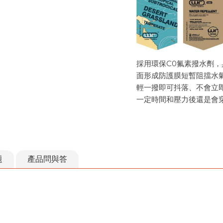
採用環保C0氟素撥水劑
面形成防護膜短暫阻擋水
輕一撥即可抖落、不會立
一定時間和壓力後還是會
題
產品問與答