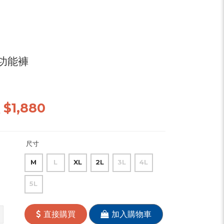
功能褲
價
$1,880
尺寸
M
L
XL
2L
3L
4L
5L
直接購買
加入購物車