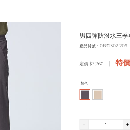
男四彈防潑水三季
產品貨號：
0B32302-209
特
定價
$3,760
顏色
-
+