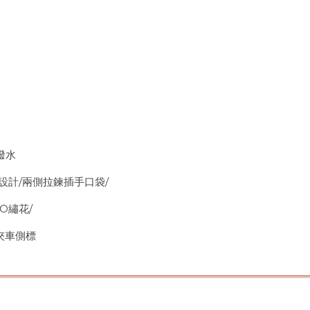
潑水
設計/兩側拉鍊插手口袋/
繡花/
車側標