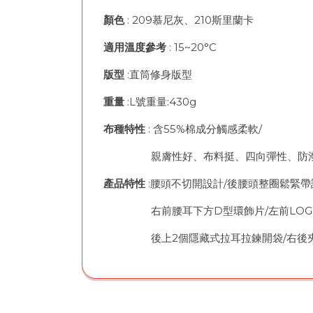
顏色
: 209慕尼灰、210斯里蘭卡
適用溫度參考
: 15~20°C
版型
:直筒修身版型
重量
:L號重量:430g
布種特性
: 含55%棉成分觸感柔軟/
親膚性好、布料挺、四向彈性、防
產品特性
:腰頭不切開設計/後腰頭整圈鬆緊帶
右前腰耳下方D型環飾片/左前LOGO
後上2個隱藏式拉耳拉鍊開袋/右後夾