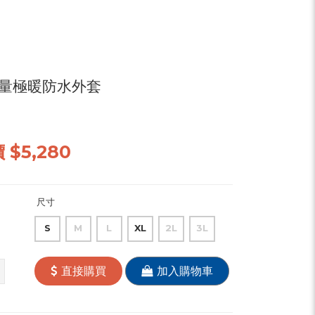
空輕量極暖防水外套
價
$5,280
尺寸
S
M
L
XL
2L
3L
直接購買
加入購物車