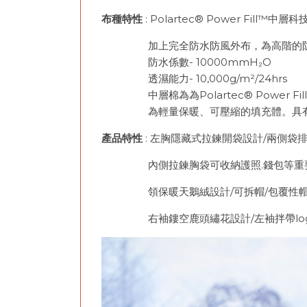
布種特性
: Polartec® Power Fill™中層
加上完全防水防風外布，為高階的防
防水係數- 10000mmH₂O
透濕能力- 10,000g/m²/24hrs
中層棉為為Polartec® Power Fi
為輕量保暖、可壓縮的填充體。具有排
產品特性
: 左胸隱藏式拉鍊開袋設計/兩側袋排
內側拉鍊胸袋可收納護照.錢包等重要物
領保暖天鵝絨設計/可拆帽/包覆性帽型
右袖鏤空鹿頭繡花設計/左袖拌帶logo繡花設計