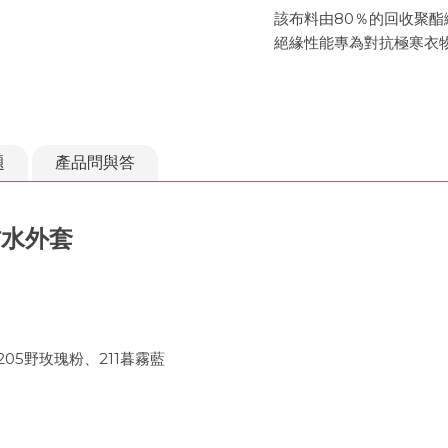
該布料由80％的回收聚
絕緣性能專為對抗極寒衣
題
產品問與答
防水外套
、205野玫瑰粉、211暮霧藍