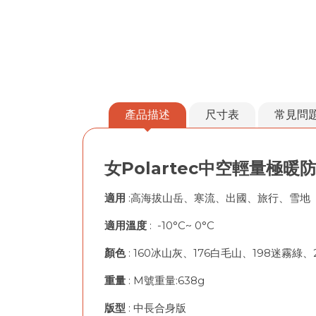
產品描述
尺寸表
常見問
女Polartec中空輕量極暖
適用
:高海拔山岳、寒流、出國、旅行、雪地
適用溫度
: -10°C~ 0°C
顏色
: 160冰山灰、176白毛山、198迷霧綠
重量
: M號重量:638g
版型
: 中長合身版