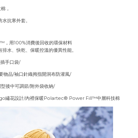
科技棉，
水抗寒外套。
ll™，用100%消費後回收的環保材料
水、快乾、保暖控溫的優異性能。
插手口袋/
品/袖口針織拇指開洞布防灌風/
後中可調節/附外袋收納/
/內裡保暖Polartec® Power Fill™中層科技棉