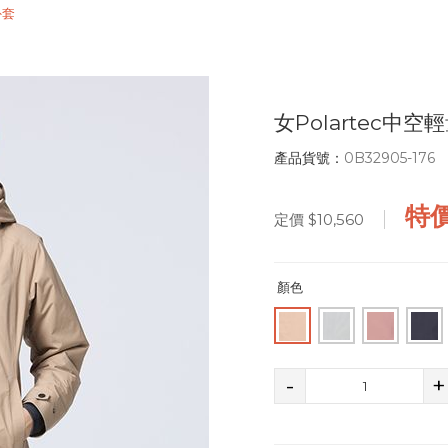
外套
女Polartec中
產品貨號：
0B32905-176
特
定價
$10,560
顏色
-
+