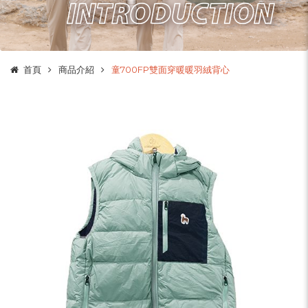
首頁
商品介紹
童700FP雙面穿暖暖羽絨背心