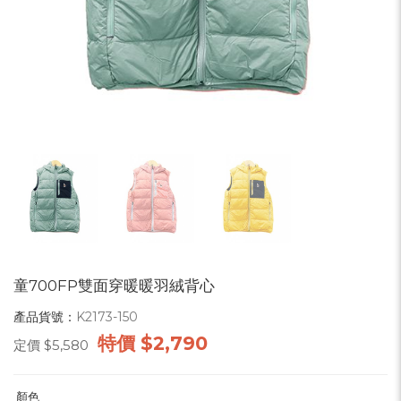
童700FP雙面穿暖暖羽絨背心
產品貨號：
K2173-150
特價
$2,790
定價
$5,580
顏色