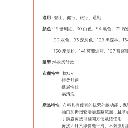
適用
: 登山、健行、旅行、通勤
顏色
: 15 珊瑚紅、30 白色、54 黑色、72 
90 灰色、93 深灰色、129 黑森林、1
138 摩曼粉、141 莫蘭迪藍、187 普羅
版型
:特殊設計款
布種特性
:•抗UV
•輕柔舒適
•延展性佳
•易清洗
產品特性
:•布料具有優異的抗紫外線功能，
•袖口加拇指套增加遮蔽範圍，且掌心
•手腕處剪接可翻開方便戴錶使用
•剪接四針六線併縫平滑、不刺激肌