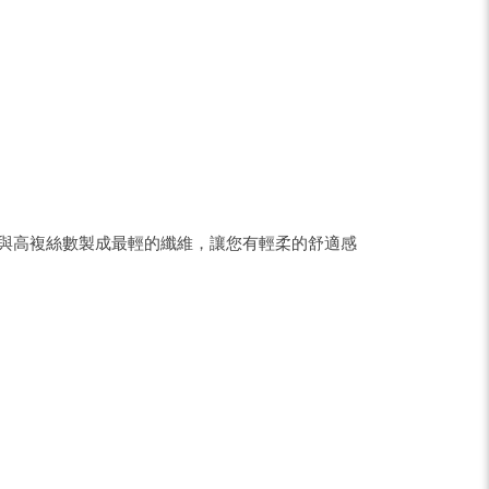
細長纖與高複絲數製成最輕的纖維，讓您有輕柔的舒適感