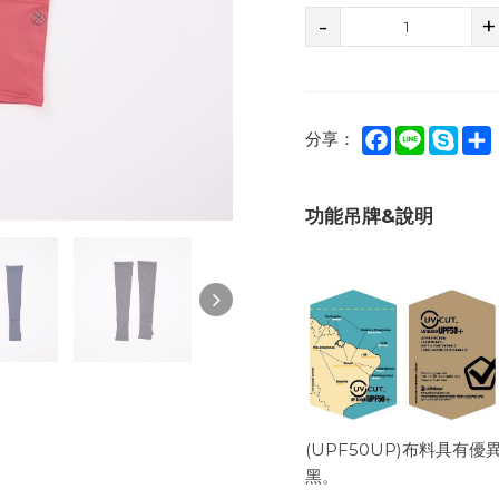
-
+
Facebook
Line
Sky
分享：
功能吊牌&說明
(UPF50UP)布料具
黑。