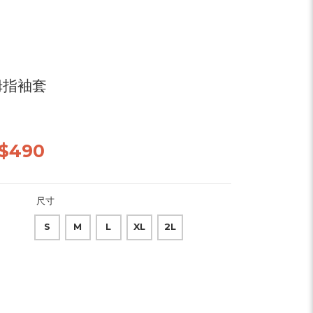
拇指袖套
$490
尺寸
S
M
L
XL
2L