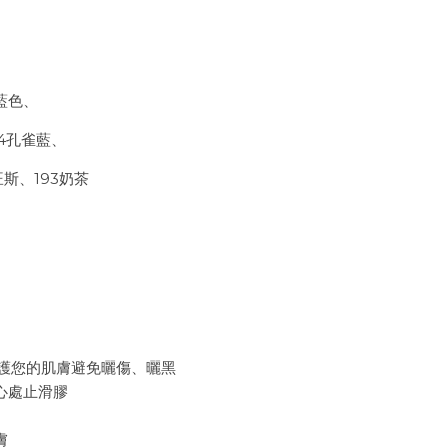
深藍色、
34孔雀藍、
旺斯、193奶茶
保護您的肌膚避免曬傷、曬黑
處止滑膠
膚