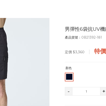
男彈性6袋抗UV
產品貨號：
0B21392-181
特
定價
$3,360
顏色
-
+