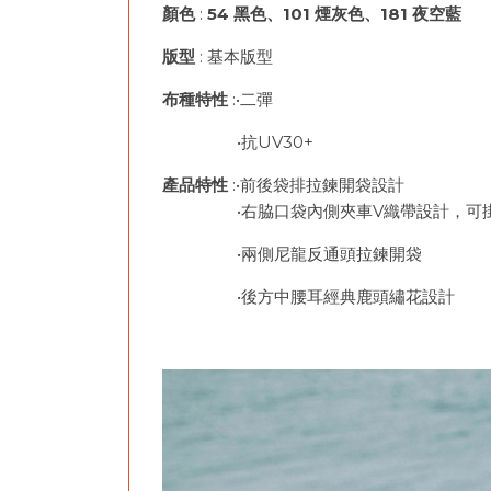
顏色
:
54 黑色、101 煙灰色、181 夜空藍
版型
: 基本版型
布種特性
:•
•抗UV30+
產品特性
:•前後袋排拉鍊開袋設計
•右脇口袋內側夾車V織帶設計，可掛
•兩側尼龍反通頭拉鍊開袋
•後方中腰耳經典鹿頭繡花設計