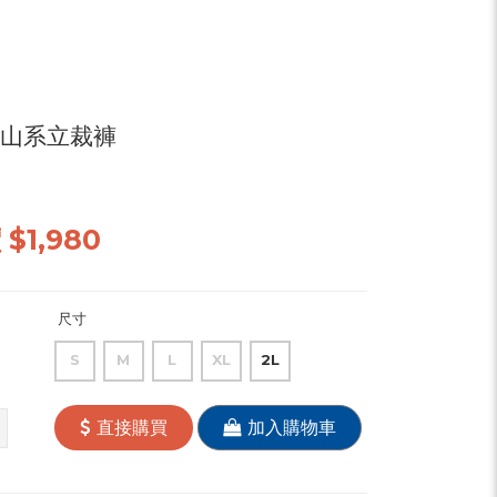
int山系立裁褲
價
$1,980
尺寸
S
M
L
XL
2L
直接購買
加入購物車