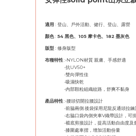
適用
: 登山、戶外活動、健行、登山、露營
顏色
:
54 黑色、105 摩卡色、182 墨灰色
版型
: 修身版型
布種特性
:•NYLON材質 親膚、手感舒適
•抗UV50+
•雙向彈性佳
•吸濕快乾
•內部顆粒組織紋路，舒爽不黏身
產品特性
:•腰頭切開拉腰設計
•前脇兩側.後袋採用尼龍反通頭拉鍊
•右脇口袋內側夾車V織帶設計，可掛
•襠底剪接設計，提高活動自由度及
•膝圍處車摺，增加活動份量