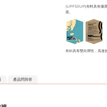
(UPF50UP)布料具
黑。
布料具有雙向彈性，高度
題
產品問與答
裁褲