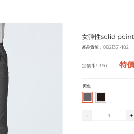
女彈性solid po
產品貨號：
0B21331-182
特
定價
$3,960
顏色
-
+