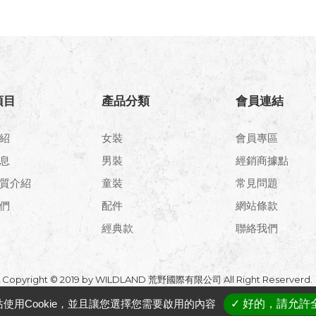
項目
產品分類
會員連結
紹
女裝
會員專區
息
男裝
經銷商據點
質介紹
童裝
常見問題
們
配件
網站條款
經典款
聯絡我們
Copyright © 2019 by WILDLAND 荒野國際有限公司 All Right Reserverd.
使用Cookie，並且讓您選擇您需要啟用的內容
✓ 好的，請允許