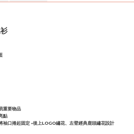
襯衫
藍
重要物品
亮點
捲起固定 •後上LOGO繡花、左臂經典鹿頭繡花設計