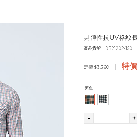
男彈性抗UV格紋
產品貨號：
0B21202-150
特
定價
$3,360
顏色
-
+