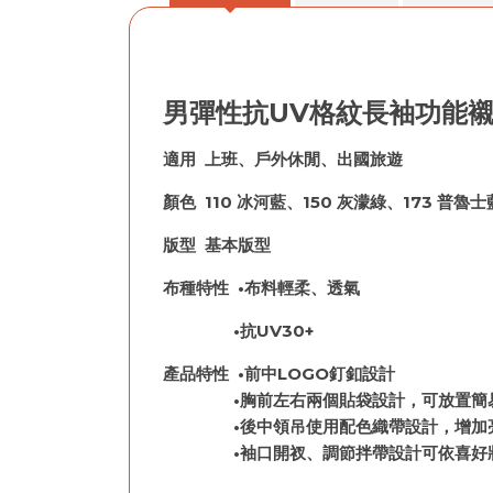
男彈性抗UV格紋長袖功能
適用 上班、戶外休閒、出國旅遊
顏色 110 冰河藍、150 灰濛綠、173 普魯士
版型 基本版型
布種特性 •布料輕柔、透氣
•抗UV30+
產品特性 •前中LOGO釘釦設計
•胸前左右兩個貼袋設計，可放置簡易
•後中領吊使用配色織帶設計，增加
•袖口開衩、調節拌帶設計可依喜好將袖口