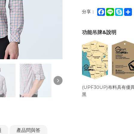
Facebook
Line
Sky
分享：
功能吊牌&說明
(UPF30UP)布料具
黑
題
產品問與答