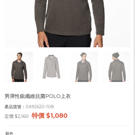
男彈性銀纖維抗菌POLO上衣
產品貨號：
0A92620-108
特價
$1,080
定價
$2,160
顏色