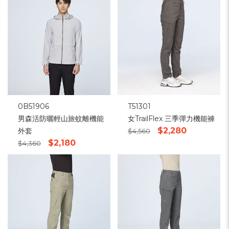
0B51906
T51301
男森活防曬輕山旅蚊離機能
女TrailFlex 三季彈力機能褲
$2,280
外套
$4,560
$2,180
$4,360