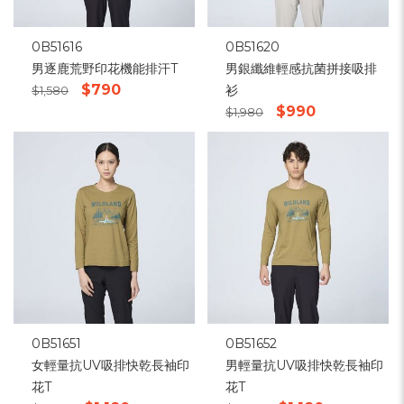
0B51616
0B51620
男逐鹿荒野印花機能排汗T
男銀纖維輕感抗菌拼接吸排
$790
衫
$1,580
$990
$1,980
0B51651
0B51652
女輕量抗UV吸排快乾長袖印
男輕量抗UV吸排快乾長袖印
花T
花T