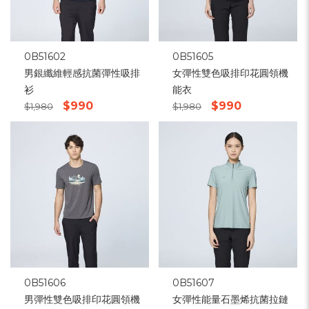
0B51602
0B51605
男銀纖維輕感抗菌彈性吸排
女彈性雙色吸排印花圓領機
衫
能衣
$990
$990
$1,980
$1,980
0B51606
0B51607
男彈性雙色吸排印花圓領機
女彈性能量石墨烯抗菌拉鏈