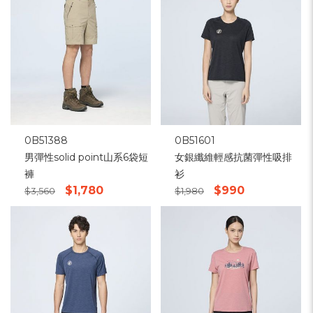
0B51388
0B51601
男彈性solid point山系6袋短
女銀纖維輕感抗菌彈性吸排
褲
衫
$1,780
$990
$3,560
$1,980