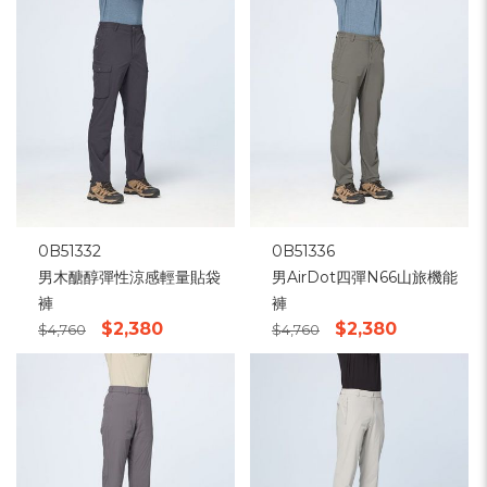
0B51332
0B51336
男木醣醇彈性涼感輕量貼袋
男AirDot四彈N66山旅機能
褲
褲
$2,380
$2,380
$4,760
$4,760